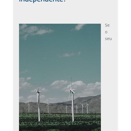
Se
o
seu